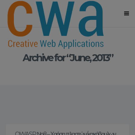
Archive for “June, 2013”
OWASP Νο8 – Xρήση πλαστών/κακόβουλων