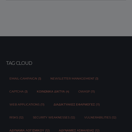
TAG CLOUD
EMAIL-CAMPAIGN (3)
NEWSLETTER MANAGEMENT (3)
CAPTCHA (3)
ΚΟΙΝΩΝΙΚΆ ΔΊΚΤΥΑ (4)
OWASP (11)
WEB APPLICATIONS (11)
ΔΙΑΔΙΚΤΥΑΚΈΣ ΕΦΑΡΜΟΓΈΣ (11)
RISKS (12)
SECURITY WEAKNESSES (12)
VULNERABILITIES (12)
ΑΔΥΝΑΜΊΑ ΛΟΓΙΣΜΙΚΟΎ (12)
ΑΔΥΝΑΜΊΕΣ ΑΣΦΆΛΕΙΑΣ (12)