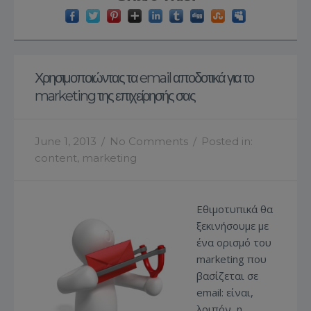
Χρησιμοποιώντας τα email αποδοτικά για το
marketing της επιχείρησής σας
June 1, 2013
/
No Comments
/
Posted in:
content
,
marketing
Εθιμοτυπικά θα
ξεκινήσουμε με
ένα ορισμό του
marketing που
βασίζεται σε
email: είναι,
λοιπόν, η