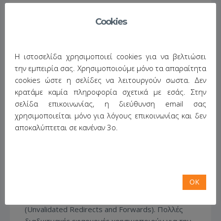
June 10, 2013
/
No Comments
/
Posted in:
hack the web
,
php
,
programming
,
security
,
Cookies
ασφάλεια
Η ιστοσελίδα χρησιμοποιεί cookies για να βελτιώσει
την εμπειρία σας. Χρησιμοποιούμε μόνο τα απαραίτητα
cookies ώστε η σελίδες να λειτουργούν σωστα. Δεν
κρατάμε καμία πληροφορία σχετικά με εσάς. Στην
σελίδα επικοινωνίας, η διεύθυνση email σας
χρησιμοποιείται μόνο για λόγους επικοινωνίας και δεν
αποκαλύπτεται σε κανέναν 3ο.
Συνεχίζοντας τον
κύκλο άρθρων σχετικά με
την ασφάλεια σε δικτυακά περιβάλλοντα
σε συνεργασία με τον
Παναγιώτη Καλαντζή
,
τελευταία στον χορό των αδυναμιών
OK
παρουσιάζεται η χρήση μη επικυρωμένων
μεταπηδήσεων ή προωθήσεων από την εφαρμογή
(Unvalidated Redirects and Forwards).
Πολλές
διαδικτυακές εφαρμογές χρησιμοποιούν για την