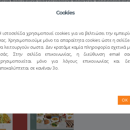
ώσιμη Ευρωπαϊκή γαστριμαργική πρακτική προσαρμοσμέν
εθόδων αυτονομίας και “Κάν’ το μόνος σου” συνδέοντας τι καθ
Cookies
ρηματοδοτείται από την Ευρωπαϊκή Ένωση και το πρόγραμμα Er
οι του έργου
Η ιστοσελίδα χρησιμοποιεί cookies για να βελτιώσει την εμπειρί
υξη μιας εύκολης στη χρήση, διαδραστικής πλατφόρμας (ιστοσε
σας. Χρησιμοποιούμε μόνο τα απαραίτητα cookies ώστε η σελίδε
εων, ηλεκτρονικό βιβλίο) που θα παρέχουν κατάλληλα προσαρμο
να λειτουργούν σωστα. Δεν κρατάμε καμία πληροφορία σχετικά μ
ς πληροφορίες συσχετισμένες με το φαγητό σε ανθρώπους μ
εσάς. Στην σελίδα επικοινωνίας, η διεύθυνση email σα
, νέους στην αρχή της καριέρας τους, απλούς εργάτες και άνερ
χρησιμοποιείται μόνο για λόγους επικοινωνίας και δε
αποκαλύπτεται σε κανέναν 3ο.
OK