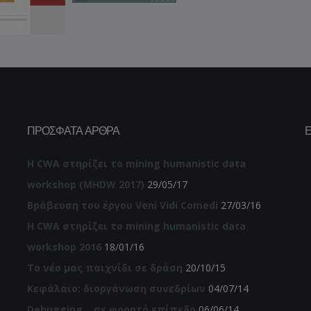
ΠΡΌΣΦΑΤΑ ΆΡΘΡΑ
Η CWA στηρίζει το mining humanistic data
workshop (MHDW 2017)
29/05/17
Βράβευση του έργου Veni Vidi Comedi
27/03/16
Η CWA στηρίζει το mining humanistic data
workshop 2016
18/01/16
Το νέο μας παιχνίδι σε δράση
20/10/15
Κεφάλαιο: διοργάνωση συνεδρίων
04/07/14
Debugging… σε φορητό επίπεδο
06/06/14