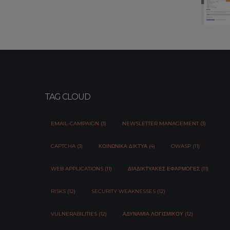
TAG CLOUD
EMAIL-CAMPAIGN (3)
NEWSLETTER MANAGEMENT (3)
CAPTCHA (3)
ΚΟΙΝΩΝΙΚΆ ΔΊΚΤΥΑ (4)
OWASP (11)
WEB APPLICATIONS (11)
ΔΙΑΔΙΚΤΥΑΚΈΣ ΕΦΑΡΜΟΓΈΣ (11)
RISKS (12)
SECURITY WEAKNESSES (12)
VULNERABILITIES (12)
ΑΔΥΝΑΜΊΑ ΛΟΓΙΣΜΙΚΟΎ (12)