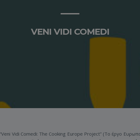
VENI VIDI COMEDI
“Veni Vidi Comedi: The Cooking Europe Project” (Το έργο Ευρωπ