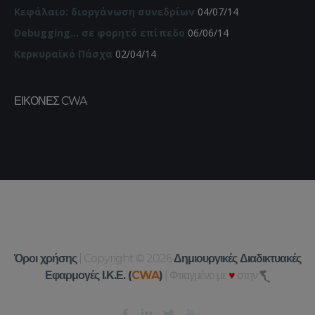
Κεφάλαιο: διοργάνωση συνεδρίων
04/07/14
Debugging… σε φορητό επίπεδο
06/06/14
Κερκυραϊκό Πάσχα
02/04/14
ΕΙΚΌΝΕΣ CWA
Όροι χρήσης
| Copyright © 2026
Δημιουργικές Διαδικτυακές
Εφαρμογές Ι.Κ.Ε. (
CWA
)
| Φτιαγμένο με
♥
στην