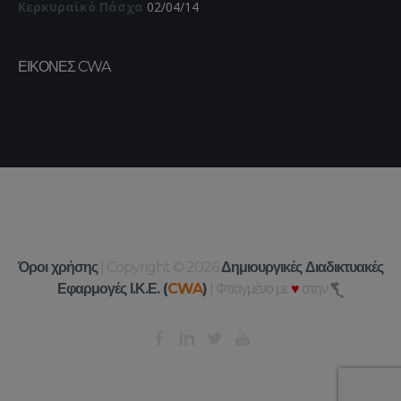
Κερκυραϊκό Πάσχα
02/04/14
ΕΙΚΌΝΕΣ CWA
Όροι χρήσης
| Copyright © 2026
Δημιουργικές Διαδικτυακές
Εφαρμογές Ι.Κ.Ε. (
CWA
)
| Φτιαγμένο με
♥
στην