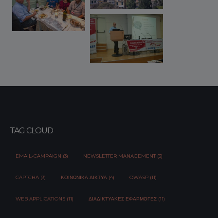
TAG CLOUD
EMAIL-CAMPAIGN (3)
NEWSLETTER MANAGEMENT (3)
CAPTCHA (3)
ΚΟΙΝΩΝΙΚΆ ΔΊΚΤΥΑ (4)
OWASP (11)
WEB APPLICATIONS (11)
ΔΙΑΔΙΚΤΥΑΚΈΣ ΕΦΑΡΜΟΓΈΣ (11)