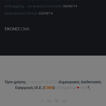
Debugging… σε φορητό επίπεδο
06/06/14
Κερκυραϊκό Πάσχα
02/04/14
ΕΙΚΌΝΕΣ CWA
Όροι χρήσης
| Copyright © 2026
Δημιουργικές Διαδικτυακές
Εφαρμογές Ι.Κ.Ε. (
CWA
)
| Φτιαγμένο με
♥
στην