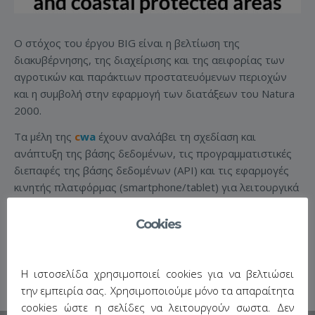
Ο στόχος του έργου BIG είναι η βελτίωση της
διακυβέρνησης, της διαχείρισης και της αειφορίας των
αγροτικών και παράκτιων προστατευόμενων περιοχών
και η συμβολή στην εφαρμογή των διατάξεων του Natura
2000.
Τα μέλη της
c
wa
έχουν αναλάβει τη σχεδίαση και
ανάπτυξη της βάσης δεδομένων, τις προγραμματιστικές
διεπαφές της βάσης δεδομένων (API) και τις εφαρμογές
κινητής πλατφόρμας (smartphone/tablet) για λειτουργικά
συστήματα android, iOS.
Cookies
http://big-project.di.ionio.gr/
Η ιστοσελίδα χρησιμοποιεί cookies για να βελτιώσει
την εμπειρία σας. Χρησιμοποιούμε μόνο τα απαραίτητα
cookies ώστε η σελίδες να λειτουργούν σωστα. Δεν