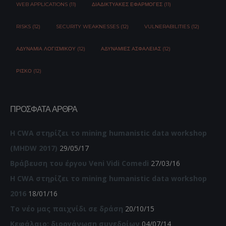
WEB APPLICATIONS (11)
ΔΙΑΔΙΚΤΥΑΚΈΣ ΕΦΑΡΜΟΓΈΣ (11)
RISKS (12)
SECURITY WEAKNESSES (12)
VULNERABILITIES (12)
ΑΔΥΝΑΜΊΑ ΛΟΓΙΣΜΙΚΟΎ (12)
ΑΔΥΝΑΜΊΕΣ ΑΣΦΆΛΕΙΑΣ (12)
ΡΊΣΚΟ (12)
ΠΡΌΣΦΑΤΑ ΆΡΘΡΑ
Η CWA στηρίζει το mining humanistic data workshop
(MHDW 2017)
29/05/17
Βράβευση του έργου Veni Vidi Comedi
27/03/16
Η CWA στηρίζει το mining humanistic data workshop
2016
18/01/16
Το νέο μας παιχνίδι σε δράση
20/10/15
Κεφάλαιο: διοργάνωση συνεδρίων
04/07/14