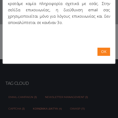
κρατάμε καμία πληροφορία σχετικά με εσάς. Στην
σελίδα επικοινωνίας, η διεύθυνση email σας
χρησιμοποιείται μόνο για λόγους επικοινωνίας και δεν
αποκαλύπτεται σε κανέναν 3ο.
OK
TAG CLOUD
EMAIL-CAMPAIGN (3)
NEWSLETTER MANAGEMENT (3)
CAPTCHA (3)
ΚΟΙΝΩΝΙΚΆ ΔΊΚΤΥΑ (4)
OWASP (11)