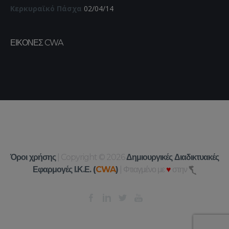
Κερκυραϊκό Πάσχα
02/04/14
ΕΙΚΌΝΕΣ CWA
Όροι χρήσης
| Copyright © 2026
Δημιουργικές Διαδικτυακές
Εφαρμογές Ι.Κ.Ε. (
CWA
)
| Φτιαγμένο με
♥
στην