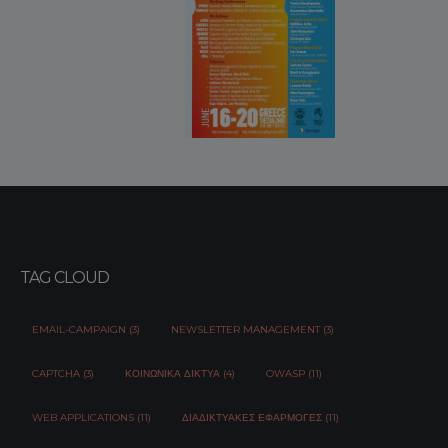
TAG CLOUD
EMAIL-CAMPAIGN (3)
NEWSLETTER MANAGEMENT (3)
CAPTCHA (3)
ΚΟΙΝΩΝΙΚΆ ΔΊΚΤΥΑ (4)
OWASP (11)
WEB APPLICATIONS (11)
ΔΙΑΔΙΚΤΥΑΚΈΣ ΕΦΑΡΜΟΓΈΣ (11)