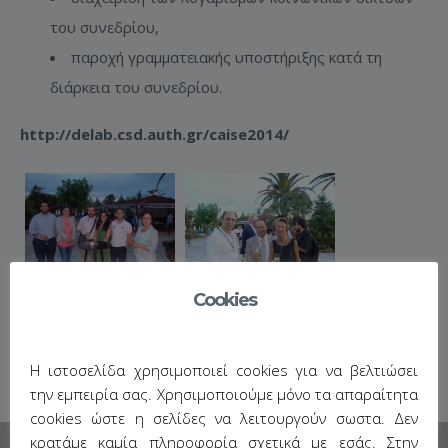
του συνεδρίου,
παροχή γραμματειακής υποστήριξης κατά τη
διάρκεια του συνεδρίου.
http://delab.csd.auth.gr/caise2014/
Cookies
Η ιστοσελίδα χρησιμοποιεί cookies για να βελτιώσει
την εμπειρία σας. Χρησιμοποιούμε μόνο τα απαραίτητα
cookies ώστε η σελίδες να λειτουργούν σωστα. Δεν
κρατάμε καμία πληροφορία σχετικά με εσάς. Στην