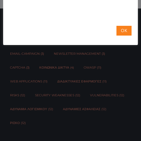
OK
TAG CLOUD
EMAIL-CAMPAIGN (3)
NEWSLETTER MANAGEMENT (3)
CAPTCHA (3)
ΚΟΙΝΩΝΙΚΆ ΔΊΚΤΥΑ (4)
OWASP (11)
WEB APPLICATIONS (11)
ΔΙΑΔΙΚΤΥΑΚΈΣ ΕΦΑΡΜΟΓΈΣ (11)
RISKS (12)
SECURITY WEAKNESSES (12)
VULNERABILITIES (12)
ΑΔΥΝΑΜΊΑ ΛΟΓΙΣΜΙΚΟΎ (12)
ΑΔΥΝΑΜΊΕΣ ΑΣΦΆΛΕΙΑΣ (12)
ΡΊΣΚΟ (12)