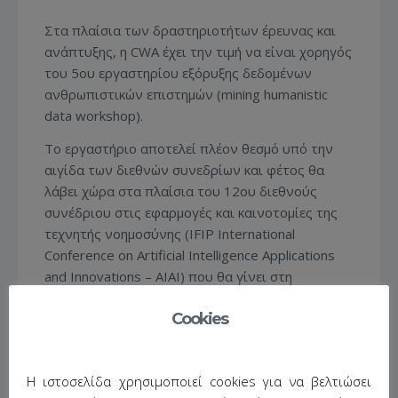
Στα πλαίσια των δραστηριοτήτων έρευνας και
ανάπτυξης, η CWA έχει την τιμή να είναι χορηγός
του 5ου εργαστηρίου εξόρυξης δεδομένων
ανθρωπιστικών επιστημών (mining humanistic
data workshop).
Το εργαστήριο αποτελεί πλέον θεσμό υπό την
αιγίδα των διεθνών συνεδρίων και φέτος θα
λάβει χώρα στα πλαίσια του 12ου διεθνούς
συνέδριου στις εφαρμογές και καινοτομίες της
τεχνητής νοημοσύνης (IFIP International
Conference on Artificial Intelligence Applications
and Innovations – ΑΙΑΙ) που θα γίνει στη
Θεσσαλονίκη μεταξύ 16-18 Σεπτεμβρίου 2016.
Cookies
Το εργαστήριο διοργανώνεται από έγκριτα μέλη
της ακαδημαϊκής κοινότητας του Ιονίου
Πανεπιστήμιου και του Πανεπιστημίου Πατρών
Η ιστοσελίδα χρησιμοποιεί cookies για να βελτιώσει
και αναμένεται να προσελκύσει πρωτότυπες