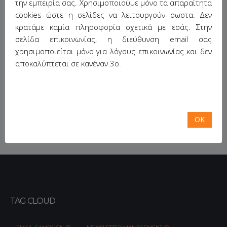
την εμπειρία σας. Χρησιμοποιούμε μόνο τα απαραίτητα
εργασίες ιδιαίτερου ενδιαφέροντος.
cookies ώστε η σελίδες να λειτουργούν σωστα. Δεν
κρατάμε καμία πληροφορία σχετικά με εσάς. Στην
Επισκεφτείτε το website του συνεδρίου στο
σελίδα επικοινωνίας, η διεύθυνση email σας
https://conferences.cwa.gr/mhdw2016
χρησιμοποιείται μόνο για λόγους επικοινωνίας και δεν
Share This:
αποκαλύπτεται σε κανέναν 3ο.
OK
TAG CLOUD