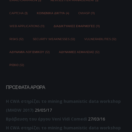
EMAIL-CAMPAIGN (3)
NEWSLETTER MANAGEMENT (3)
CAPTCHA (3)
ΚΟΙΝΩΝΙΚΆ ΔΊΚΤΥΑ (4)
OWASP (11)
WEB APPLICATIONS (11)
ΔΙΑΔΙΚΤΥΑΚΈΣ ΕΦΑΡΜΟΓΈΣ (11)
RISKS (12)
SECURITY WEAKNESSES (12)
VULNERABILITIES (12)
ΑΔΥΝΑΜΊΑ ΛΟΓΙΣΜΙΚΟΎ (12)
ΑΔΥΝΑΜΊΕΣ ΑΣΦΆΛΕΙΑΣ (12)
ΡΊΣΚΟ (12)
ΠΡΌΣΦΑΤΑ ΆΡΘΡΑ
Η CWA στηρίζει το mining humanistic data workshop
(MHDW 2017)
29/05/17
Βράβευση του έργου Veni Vidi Comedi
27/03/16
Η CWA στηρίζει το mining humanistic data workshop