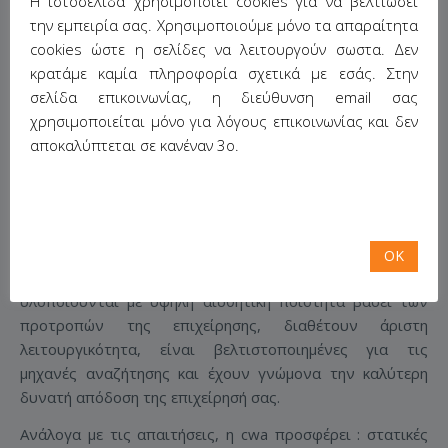
Η ιστοσελίδα χρησιμοποιεί cookies για να βελτιώσει
την εμπειρία σας. Χρησιμοποιούμε μόνο τα απαραίτητα
cookies ώστε η σελίδες να λειτουργούν σωστα. Δεν
κρατάμε καμία πληροφορία σχετικά με εσάς. Στην
σελίδα επικοινωνίας, η διεύθυνση email σας
χρησιμοποιείται μόνο για λόγους επικοινωνίας και δεν
αποκαλύπτεται σε κανέναν 3ο.
Κατασκευή Ιστοσελίδων
Στη cwa η κατασκευή των ιστοσελίδων πάει ένα βήμα
παραπέρα: Οι λύσεις μας εναρμονίζονται με τη
OK
φιλοσοφία και πολιτική επικοινωνίας της επιχείρησης,
υλοποιούνται με υψηλή αισθητική ποιότητα βάσει των
προτροπών της επιχείρησης, διαθέτουν άριστη
λειτουργικότητα, είναι βελτιστοποιημένες για τις
μηχανές αναζήτησης και έχουν γνώμονα την καλύτερη
δυνατή απόδοση της επιχείρησή σας.
Ανάλογα με τις απαιτήσεις, η cwa προσφέρει : στατικές