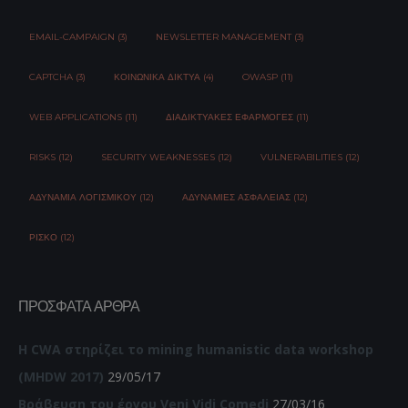
EMAIL-CAMPAIGN (3)
NEWSLETTER MANAGEMENT (3)
CAPTCHA (3)
ΚΟΙΝΩΝΙΚΆ ΔΊΚΤΥΑ (4)
OWASP (11)
WEB APPLICATIONS (11)
ΔΙΑΔΙΚΤΥΑΚΈΣ ΕΦΑΡΜΟΓΈΣ (11)
RISKS (12)
SECURITY WEAKNESSES (12)
VULNERABILITIES (12)
ΑΔΥΝΑΜΊΑ ΛΟΓΙΣΜΙΚΟΎ (12)
ΑΔΥΝΑΜΊΕΣ ΑΣΦΆΛΕΙΑΣ (12)
ΡΊΣΚΟ (12)
ΠΡΌΣΦΑΤΑ ΆΡΘΡΑ
Η CWA στηρίζει το mining humanistic data workshop
(MHDW 2017)
29/05/17
Βράβευση του έργου Veni Vidi Comedi
27/03/16