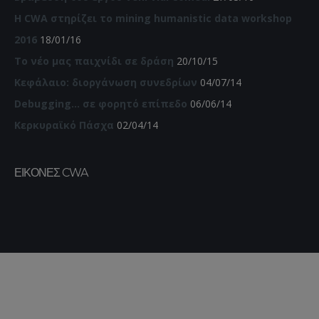
Η CWA στηρίζει το mining humanistic data workshop
2016
18/01/16
Το νέο μας παιχνίδι σε δράση
20/10/15
Κεφάλαιο: διοργάνωση συνεδρίων
04/07/14
Debugging… σε φορητό επίπεδο
06/06/14
Κερκυραϊκό Πάσχα
02/04/14
ΕΙΚΌΝΕΣ CWA