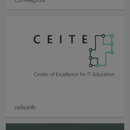
ConfRegTool
ceite.info