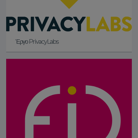
Έργο PrivacyLabs