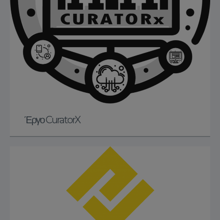
Έργο CuratorX