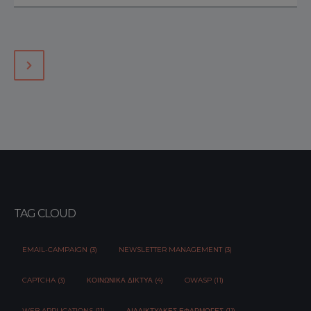
TAG CLOUD
EMAIL-CAMPAIGN (3)
NEWSLETTER MANAGEMENT (3)
CAPTCHA (3)
ΚΟΙΝΩΝΙΚΆ ΔΊΚΤΥΑ (4)
OWASP (11)
WEB APPLICATIONS (11)
ΔΙΑΔΙΚΤΥΑΚΈΣ ΕΦΑΡΜΟΓΈΣ (11)