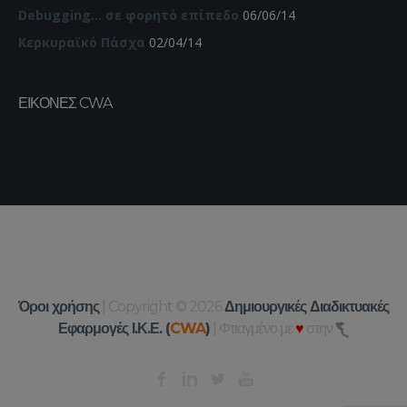
Debugging… σε φορητό επίπεδο
06/06/14
Κερκυραϊκό Πάσχα
02/04/14
ΕΙΚΌΝΕΣ CWA
Όροι χρήσης
| Copyright © 2026
Δημιουργικές Διαδικτυακές
Εφαρμογές Ι.Κ.Ε. (
CWA
)
| Φτιαγμένο με
♥
στην