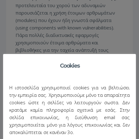
προτελευταία του χορού των αδυναμιών
παρουσιάζεται η χρήση έτοιμων αρθρωμάτων
(modules) που έχουν ήδη γνωστά σφάλματα
(using components with known vulnerabilities).
Πάρα πολλές διαδικτυακές εφαρμογές
χρησιμοποιούν έτοιμα αρθρώματα και
βιβλιοθήκες για την ταχεία ανάπτυξή τους
εκμεταλλευόμενες τα ιδιαίτερα βολικά API των
βιβλιοθηκών για την εμφώλευση έτοιμων
Cookies
λειτουργιών.
Continue Reading…
Share This:
Η ιστοσελίδα χρησιμοποιεί cookies για να βελτιώσει
την εμπειρία σας. Χρησιμοποιούμε μόνο τα απαραίτητα
cookies ώστε η σελίδες να λειτουργούν σωστα. Δεν
κρατάμε καμία πληροφορία σχετικά με εσάς. Στην
σελίδα επικοινωνίας, η διεύθυνση email σας
χρησιμοποιείται μόνο για λόγους επικοινωνίας και δεν
αποκαλύπτεται σε κανέναν 3ο.