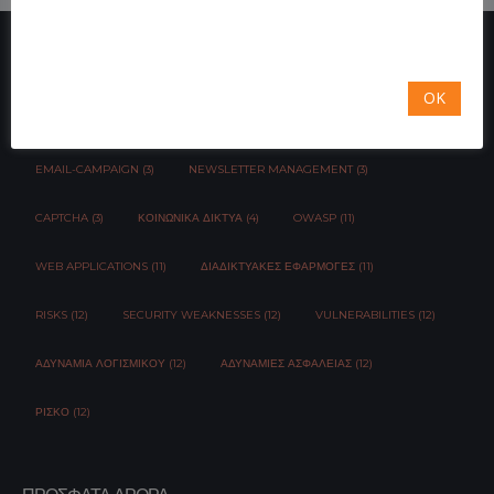
OK
TAG CLOUD
EMAIL-CAMPAIGN (3)
NEWSLETTER MANAGEMENT (3)
CAPTCHA (3)
ΚΟΙΝΩΝΙΚΆ ΔΊΚΤΥΑ (4)
OWASP (11)
WEB APPLICATIONS (11)
ΔΙΑΔΙΚΤΥΑΚΈΣ ΕΦΑΡΜΟΓΈΣ (11)
RISKS (12)
SECURITY WEAKNESSES (12)
VULNERABILITIES (12)
ΑΔΥΝΑΜΊΑ ΛΟΓΙΣΜΙΚΟΎ (12)
ΑΔΥΝΑΜΊΕΣ ΑΣΦΆΛΕΙΑΣ (12)
ΡΊΣΚΟ (12)