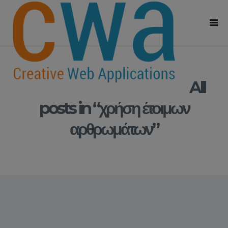
All
posts in “χρήση έτοιμων
αρθρωμάτων”