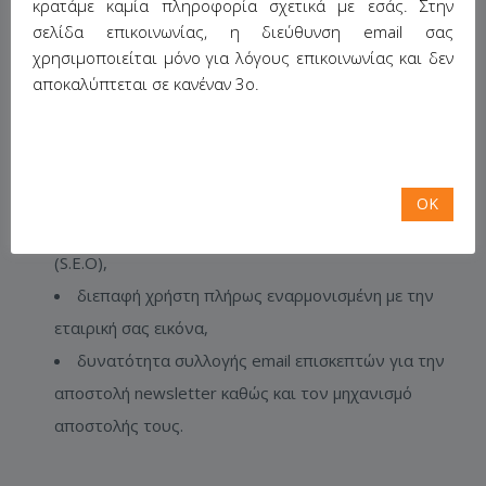
κρατάμε καμία πληροφορία σχετικά με εσάς. Στην
σελίδα επικοινωνίας, η διεύθυνση email σας
χρησιμοποιείται μόνο για λόγους επικοινωνίας και δεν
ΤΟ ΘΈΛΩ!
αποκαλύπτεται σε κανέναν 3ο.
Θέλετε περισσότερα; Γιατί δε δοκιμάζεται την “Εξελιγμένη
δυναμική ιστοσελίδα” που επιπροσθέτως προσφέρει:
OK
βελτιστοποίηση για τις μηχανές αναζήτησης
(S.E.O),
διεπαφή χρήστη πλήρως εναρμονισμένη με την
εταιρική σας εικόνα,
δυνατότητα συλλογής email επισκεπτών για την
αποστολή newsletter καθώς και τον μηχανισμό
αποστολής τους.