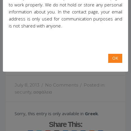
to work properly. We do not hold or store any personal
Sorry, this entry is only available in
Greek
.
information about you. In the contact page, your email
Share This:
address is only used for communication purposes and
is not shared with anyone.
(Ελληνικά) OWASP Νο7 – Μη επιβεβαίωση
δικαιωμάτων χρηστών που κάνουν αιτήματα
OK
στην εφαρμογή
July 8, 2013
/
No Comments
/
Posted in:
security
,
ασφάλεια
Sorry, this entry is only available in
Greek
.
Share This: