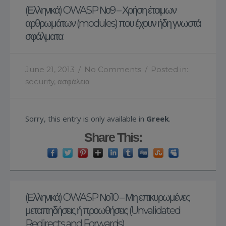
(Ελληνικά) OWASP Νο9 – Χρήση έτοιμων
αρθρωμάτων (modules) που έχουν ήδη γνωστά
σφάλματα
June 21, 2013
/
No Comments
/
Posted in:
security
,
ασφάλεια
Sorry, this entry is only available in
Greek
.
Share This:
(Ελληνικά) OWASP Νο10 – Μη επικυρωμένες
μεταπηδήσεις ή προωθήσεις (Unvalidated
Redirects and Forwards)