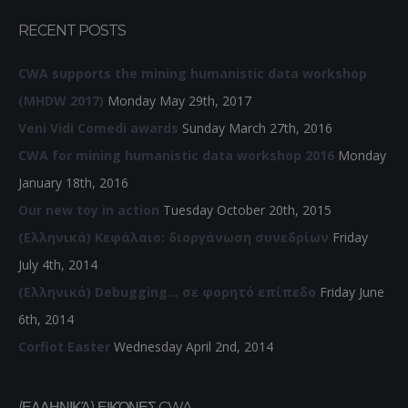
RECENT POSTS
CWA supports the mining humanistic data workshop
(MHDW 2017)
Monday May 29th, 2017
Veni Vidi Comedi awards
Sunday March 27th, 2016
CWA for mining humanistic data workshop 2016
Monday
January 18th, 2016
Our new toy in action
Tuesday October 20th, 2015
(Ελληνικά) Κεφάλαιο: διοργάνωση συνεδρίων
Friday
July 4th, 2014
(Ελληνικά) Debugging… σε φορητό επίπεδο
Friday June
6th, 2014
Corfiot Easter
Wednesday April 2nd, 2014
(ΕΛΛΗΝΙΚΆ) ΕΙΚΌΝΕΣ CWA