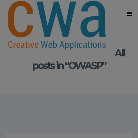
All
posts in “OWASP”