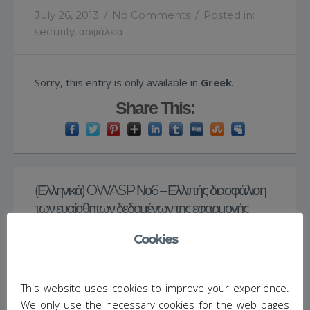
July 26, 2013
/
No Comments
/
Posted in:
security
,
ασφάλεια
Sorry, this entry is only available in
Greek
.
Share This:
(Ελληνικά) OWASP Νο6 – Ελλιπής διασφάλιση
των ευαίσθητων δεδομένων της εφαρμογής
Cookies
July 20, 2013
/
No Comments
/
Posted in:
security
,
ασφάλεια
This website uses cookies to improve your experience.
We only use the necessary cookies for the web pages