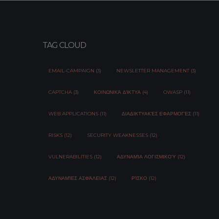
TAG CLOUD
EMAIL-CAMPAIGN (3)
NEWSLETTER MANAGEMENT (3)
CAPTCHA (3)
ΚΟΙΝΩΝΙΚΆ ΔΊΚΤΥΑ (4)
OWASP (11)
WEB APPLICATIONS (11)
ΔΙΑΔΙΚΤΥΑΚΈΣ ΕΦΑΡΜΟΓΈΣ (11)
RISKS (12)
SECURITY WEAKNESSES (12)
VULNERABILITIES (12)
ΑΔΥΝΑΜΊΑ ΛΟΓΙΣΜΙΚΟΎ (12)
ΑΔΥΝΑΜΊΕΣ ΑΣΦΆΛΕΙΑΣ (12)
ΡΊΣΚΟ (12)