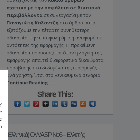
σχετικά με την ασφάλεια σε δικτυακά
περιβάλλοντα
σε συνεργασία με τον
Παναγιώτη Καλαντζή
στο άρθρο αυτό
εξετάζουμε την τέταρτη συνηθέστερη
αδυναμία, την επισφαλή άμεση αναφορά σε
οντότητες της εφαρμογής. Η προκείμενη
αδυναμία παρουσιάζεται όταν η λογική της
εφαρμογής απαιτεί διαφορετικά δικαιώματα
πρόσβασης στα δεδομένα της εφαρμογής
ανά χρήστη. Έτσι στο γενικευμένο σενάριο
Continue Reading…
Share This:
y
e
e
n
(Ελληνικά) OWASP Νο6 – Ελλιπής