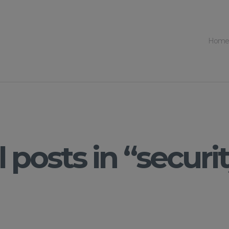
Home
l posts in “securi