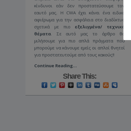
κίνδυνοι εάν δεν προστατεύσουμε τον
εαυτό μας. Η CWA έχει κάνει ένα ειδικό
αφιέρωμα για την ασφάλεια στο διαδίκτυο
σχετικά με πιο
εξελιγμένα/ τεχνικά
θέματα
. Σε αυτό μας το άρθρο θα
μιλήσουμε για πιο απλά πράγματα που
μπορούμε να κάνουμε εμείς οι απλοί θνητοί
για προστατευτούμε από τους κακούς!!
Continue Reading…
Share This: