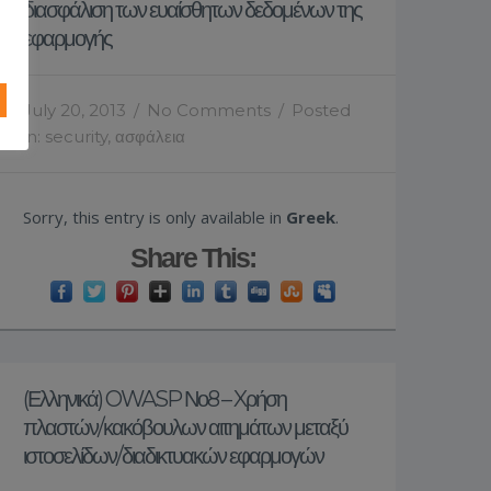
διασφάλιση των ευαίσθητων δεδομένων της
εφαρμογής
July 20, 2013
/
No Comments
/
Posted
in:
security
,
ασφάλεια
Sorry, this entry is only available in
Greek
.
Share This:
(Ελληνικά) OWASP Νο8 – Xρήση
πλαστών/κακόβουλων αιτημάτων μεταξύ
ιστοσελίδων/διαδικτυακών εφαρμογών