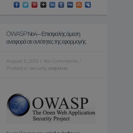
OWASP Νο4 – Επισφαλής άμεση
αναφορά σε οντότητες της εφαρμογής
August 3, 2013
/
No Comments
/
Posted in:
security
,
ασφάλεια
Συνεχίζοντας τον
κύκλο άρθρων