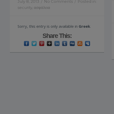
July 8, 2013
/
No Comments
/
Posted in:
security
,
ασφάλεια
Sorry, this entry is only available in
Greek
.
Share This: