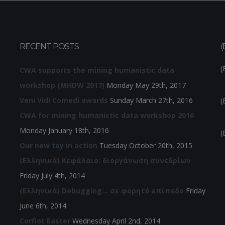
RECENT POSTS
(
(
CWA supports the mining humanistic data
workshop (MHDW 2017)
Monday May 29th, 2017
Veni Vidi Comedi awards
Sunday March 27th, 2016
(
CWA for mining humanistic data workshop 2016
Monday January 18th, 2016
(
Our new toy in action
Tuesday October 20th, 2015
(Ελληνικά) Κεφάλαιο: διοργάνωση συνεδρίων
Friday July 4th, 2014
(Ελληνικά) Debugging… σε φορητό επίπεδο
Friday
June 6th, 2014
Corfiot Easter
Wednesday April 2nd, 2014