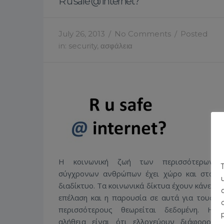
R u safe @ internet?
July 26, 2013
/
No Comments
/
Posted
in:
security
,
ασφάλεια
Η κοινωνική ζωή των περισσότερων
σύγχρονων ανθρώπων έχει χώρο και στο
διαδίκτυο. Τα κοινωνικά δίκτυα έχουν κάνει
επέλαση και η παρουσία σε αυτά για τους
περισσότερους θεωρείται δεδομένη. Η
αλήθεια είναι ότι ελλοχεύουν διάφοροι