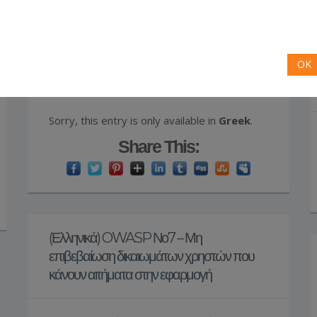
της εφαρμογής
July 26, 2013
/
No Comments
/
Posted
OK
in:
security
,
ασφάλεια
Sorry, this entry is only available in
Greek
.
Share This:
(Ελληνικά) OWASP Νο7 – Μη
επιβεβαίωση δικαιωμάτων χρηστών που
κάνουν αιτήματα στην εφαρμογή