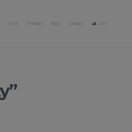
|
en
CWA
Portfolio
Blog
Contact
ελ
ty”