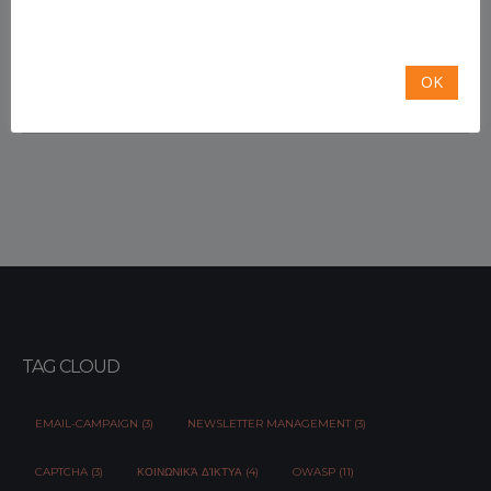
Sorry, this entry is only available in
Greek
.
Share This:
OK
TAG CLOUD
EMAIL-CAMPAIGN (3)
NEWSLETTER MANAGEMENT (3)
CAPTCHA (3)
ΚΟΙΝΩΝΙΚΆ ΔΊΚΤΥΑ (4)
OWASP (11)