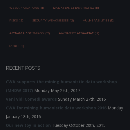
WEB APPLICATIONS (11)
ΔΙΑΔΙΚΤΥΑΚΈΣ ΕΦΑΡΜΟΓΈΣ (11)
RISKS (12)
SECURITY WEAKNESSES (12)
VULNERABILITIES (12)
ΑΔΥΝΑΜΊΑ ΛΟΓΙΣΜΙΚΟΎ (12)
ΑΔΥΝΑΜΊΕΣ ΑΣΦΆΛΕΙΑΣ (12)
ΡΊΣΚΟ (12)
RECENT POSTS
CWA supports the mining humanistic data workshop
(MHDW 2017)
Monday May 29th, 2017
Veni Vidi Comedi awards
Sunday March 27th, 2016
CWA for mining humanistic data workshop 2016
Monday
January 18th, 2016
Our new toy in action
Tuesday October 20th, 2015