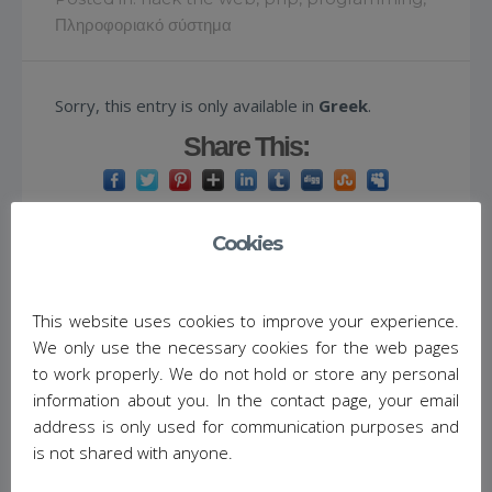
Πληροφοριακό σύστημα
Sorry, this entry is only available in
Greek
.
Share This:
Cookies
(Ελληνικά) Μαζική αποστολή μηνυμάτων email
(για newsletter)
This website uses cookies to improve your experience.
We only use the necessary cookies for the web pages
to work properly. We do not hold or store any personal
September 8, 2013
/
No Comments
/
information about you. In the contact page, your email
Posted in:
hack the web
,
php
,
programming
,
address is only used for communication purposes and
Πληροφοριακό σύστημα
is not shared with anyone.