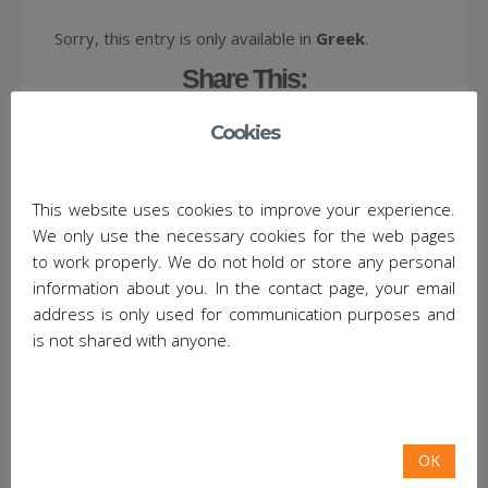
Sorry, this entry is only available in
Greek
.
Share This:
Cookies
There is never enough security
This website uses cookies to improve your experience.
We only use the necessary cookies for the web pages
to work properly. We do not hold or store any personal
April 22, 2013
/
No Comments
/
Posted in:
information about you. In the contact page, your email
everyday computing
,
hack the web
,
ασφάλεια
address is only used for communication purposes and
is not shared with anyone.
Sorry, this entry is only available in
Greek
.
Share This:
OK