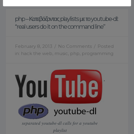
php – Κατεβάζοντας playlists με το youtube-dl:
“real users do it on the command line”
February 8, 2013
/
No Comments
/
Posted
in:
hack the web
,
music
,
php
,
programming
separated youtube-dl calls for a youtube
playlist