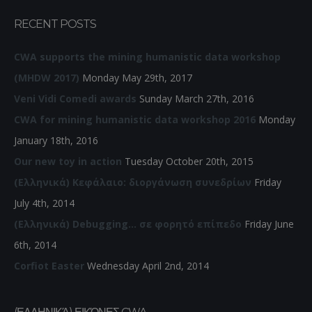
RECENT POSTS
CWA supports the mining humanistic data workshop
(MHDW 2017)
Monday May 29th, 2017
Veni Vidi Comedi awards
Sunday March 27th, 2016
CWA for mining humanistic data workshop 2016
Monday
January 18th, 2016
Our new toy in action
Tuesday October 20th, 2015
(Ελληνικά) Κεφάλαιο: διοργάνωση συνεδρίων
Friday
July 4th, 2014
(Ελληνικά) Debugging… σε φορητό επίπεδο
Friday June
6th, 2014
Corfiot Easter
Wednesday April 2nd, 2014