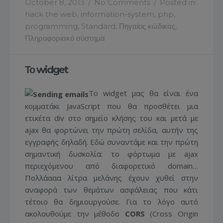
October 8, 2013
/
No Comments
/
Posted in:
hack the web
,
information-system
,
php
,
programming
,
Standard
,
Πηγαίος κώδικας
,
Πληροφοριακό σύστημα
Το widget
Το widget μας θα είναι ένα
κομματάκι JavaScript που θα προσθέτει μια
ετικέτα div στο σημείο κλήσης του και μετά με
ajax θα φορτώνει την πρώτη σελίδα, αυτήν της
εγγραφής δηλαδή. Εδώ συναντάμε και την πρώτη
σημαντική δυσκολία: το φόρτωμα με ajax
περιεχόμενου από διαφορετικό domain…
Πολλάααα λίτρα μελάνης έχουν χυθεί στην
αναφορά των θεμάτων ασφάλειας που κάτι
τέτοιο θα δημιουργούσε. Για το λόγο αυτό
ακολουθούμε την μέθοδο
CORS
(Cross Origin