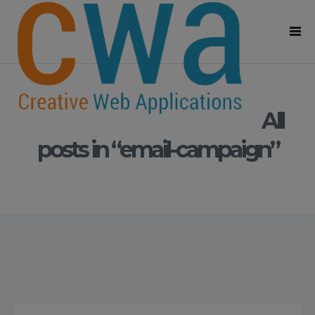
All
posts in “email-campaign”