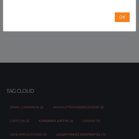
Share This:
OK
TAG CLOUD
EMAIL-CAMPAIGN (3)
NEWSLETTER MANAGEMENT (3)
CAPTCHA (3)
ΚΟΙΝΩΝΙΚΆ ΔΊΚΤΥΑ (4)
OWASP (11)
WEB APPLICATIONS (11)
ΔΙΑΔΙΚΤΥΑΚΈΣ ΕΦΑΡΜΟΓΈΣ (11)