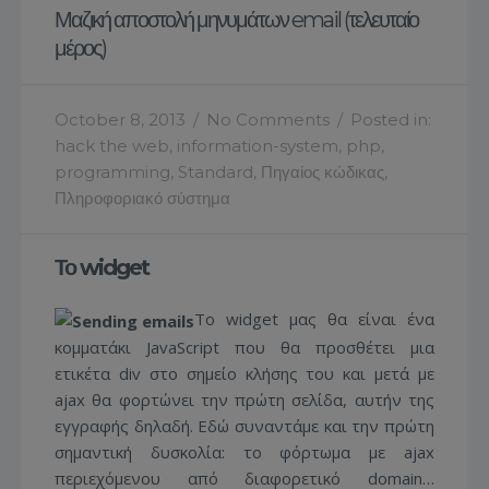
Μαζική αποστολή μηνυμάτων email (τελευταίο
μέρος)
October 8, 2013
/
No Comments
/
Posted in:
hack the web
,
information-system
,
php
,
programming
,
Standard
,
Πηγαίος κώδικας
,
Πληροφοριακό σύστημα
Το widget
Το widget μας θα είναι ένα
κομματάκι JavaScript που θα προσθέτει μια
ετικέτα div στο σημείο κλήσης του και μετά με
ajax θα φορτώνει την πρώτη σελίδα, αυτήν της
εγγραφής δηλαδή. Εδώ συναντάμε και την πρώτη
σημαντική δυσκολία: το φόρτωμα με ajax
περιεχόμενου από διαφορετικό domain…