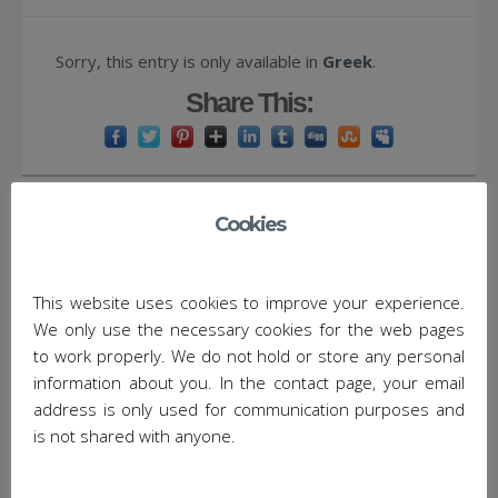
Sorry, this entry is only available in
Greek
.
Share This:
Cookies
(Ελληνικά) Μαζική αποστολή μηνυμάτων email
(για newsletter)
This website uses cookies to improve your experience.
We only use the necessary cookies for the web pages
September 8, 2013
/
No Comments
/
to work properly. We do not hold or store any personal
Posted in:
hack the web
,
php
,
programming
,
information about you. In the contact page, your email
Πληροφοριακό σύστημα
address is only used for communication purposes and
is not shared with anyone.
Sorry, this entry is only available in
Greek
.