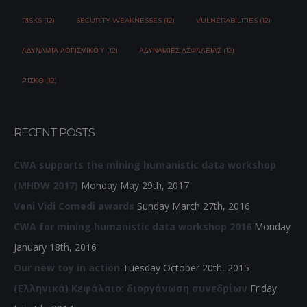
RISKS (12)
SECURITY WEAKNESSES (12)
VULNERABILITIES (12)
ΑΔΥΝΑΜΊΑ ΛΟΓΙΣΜΙΚΟΎ (12)
ΑΔΥΝΑΜΊΕΣ ΑΣΦΆΛΕΙΑΣ (12)
ΡΊΣΚΟ (12)
RECENT POSTS
CWA supports the mining humanistic data workshop
(MHDW 2017)
Monday May 29th, 2017
Veni Vidi Comedi awards
Sunday March 27th, 2016
CWA for mining humanistic data workshop 2016
Monday
January 18th, 2016
Our new toy in action
Tuesday October 20th, 2015
(Ελληνικά) Κεφάλαιο: διοργάνωση συνεδρίων
Friday