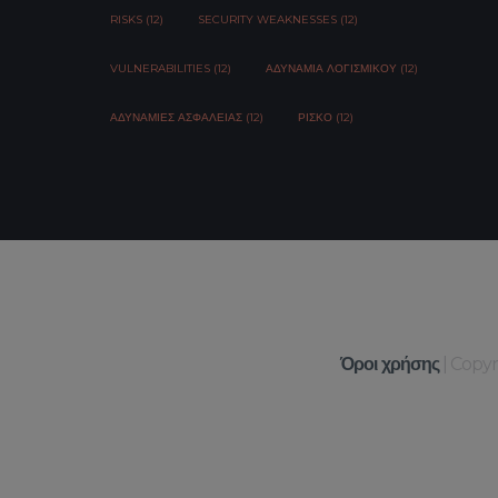
RISKS (12)
SECURITY WEAKNESSES (12)
VULNERABILITIES (12)
ΑΔΥΝΑΜΊΑ ΛΟΓΙΣΜΙΚΟΎ (12)
ΑΔΥΝΑΜΊΕΣ ΑΣΦΆΛΕΙΑΣ (12)
ΡΊΣΚΟ (12)
Όροι χρήσης
| Copy