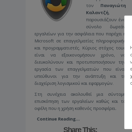
τον
Παναγιώτη
Καλαντζή
,
παρουσιάζουν ένα
σύνολο δωρεάν
εργαλείων για την ασφάλεια που παρέχει η
Microsoft σε επαγγελματίες πληροφορικής
και προγραμματιστές. Κύριος στόχος τους
είναι να εξοικονομήσουν χρόνο, να
διευκολύνουν και προτυποποιήσουν την
εργασία των επαγγελματιών που είναι
υπεύθυνοι για την ανάπτυξη και τη
διαχείριση λογισμικού και εφαρμογών.
Στη συνέχεια ακολουθεί μια σύντομη
επισκόπηση των εργαλείων καθώς και τα
οφέλη που η χρήση καθενός προσφέρει.
Continue Reading…
Share This: