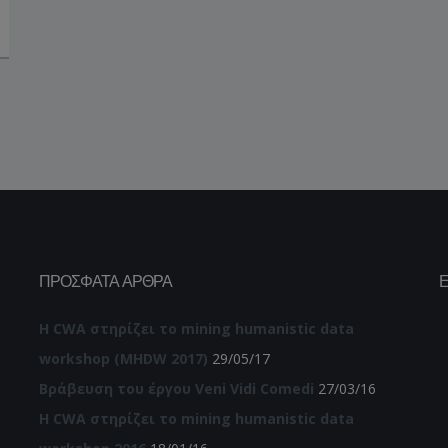
ΠΡΌΣΦΑΤΑ ΆΡΘΡΑ
Η CWA στηρίζει το mining humanistic data
workshop (MHDW 2017)
29/05/17
Βράβευση του έργου Veni Vidi Comedi
27/03/16
Η CWA στηρίζει το mining humanistic data