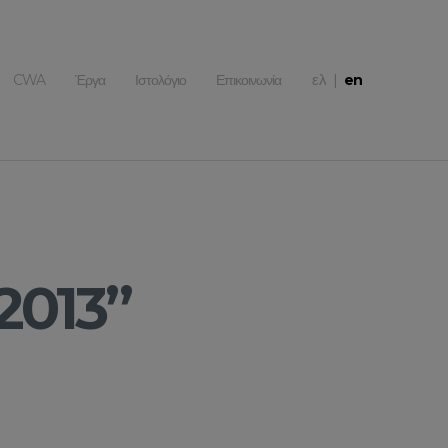
ελ
|
CWA
Έργα
Ιστολόγιο
Επικοινωνία
en
2013”