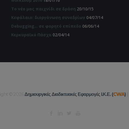
workshop 2016
18/01/16
Το νέο μας παιχνίδι σε δράση
20/10/15
Κεφάλαιο: διοργάνωση συνεδρίων
04/07/14
Debugging… σε φορητό επίπεδο
06/06/14
Κερκυραϊκό Πάσχα
02/04/14
right © 2026
Δημιουργικές Διαδικτυακές Εφαρμογές Ι.Κ.Ε. (
CWA
)
|