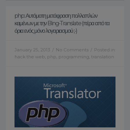
php: Αυτόματη μετάφραση πολλαπλών
κειμένων με την Bing-Translate (πέρα από τα
όρια ενός μόνο λογαριασμού ;-)
January 25, 2013
/
No Comments
/
Posted in:
hack the web
,
php
,
programming
,
translation