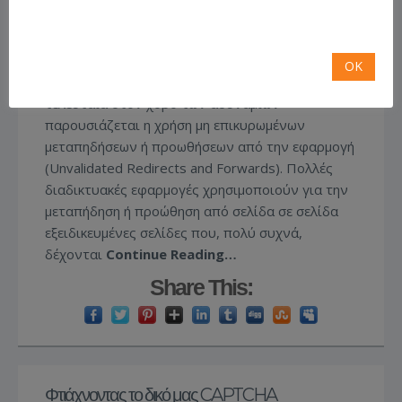
Συνεχίζοντας τον
κύκλο άρθρων σχετικά με
την ασφάλεια σε δικτυακά περιβάλλοντα
OK
σε συνεργασία με τον
Παναγιώτη Καλαντζή
,
τελευταία στον χορό των αδυναμιών
παρουσιάζεται η χρήση μη επικυρωμένων
μεταπηδήσεων ή προωθήσεων από την εφαρμογή
(Unvalidated Redirects and Forwards).
Πολλές
διαδικτυακές εφαρμογές χρησιμοποιούν για την
μεταπήδηση ή προώθηση από σελίδα σε σελίδα
εξειδικευμένες σελίδες που, πολύ συχνά,
δέχονται
Continue Reading…
Share This:
Φτιάχνοντας το δικό μας CAPTCHA