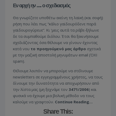
Εν αρχή ην …. ο σχεδιασμός
Θα γνωρίζετε υποθέτω εκείνη τη λαϊκή (και σοφή)
ρήση που λέει πως “κάλιο γαϊδουρόδενε παρά
γαϊδουρογύρευε”. Κι ‘μεις αυτά τα ράβε-ξήλωνε
δε τα συμπαθούμε διόλου. Έτσι θα ξεκινήσουμε
σχεδιάζοντας όσα θέλουμε να γίνουν έχοντας
κατά νου
το προηγούμενό μας άρθρο
σχετικά
με την μαζική αποστολή μηνυμάτων email (ΌΧΙ
spam).
Θέλουμε λοιπόν να μπορούμε να στέλνουμε
newsletters σε εγγεγραμμένους χρήστες, να τους
δίνουμε την δυνατότητα να αποχωρήσουν από
την λίστα μας (μη ξεχνάμε τον
3471/2006
) και
φυσικά να έχουμε μια βολική μέθοδο να τους
καλούμε να γραφτούν.
Continue Reading…
Share This: