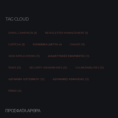
TAG CLOUD
EMAIL-CAMPAIGN (3)
NEWSLETTER MANAGEMENT (3)
CAPTCHA (3)
ΚΟΙΝΩΝΙΚΆ ΔΊΚΤΥΑ (4)
OWASP (11)
WEB APPLICATIONS (11)
ΔΙΑΔΙΚΤΥΑΚΈΣ ΕΦΑΡΜΟΓΈΣ (11)
RISKS (12)
SECURITY WEAKNESSES (12)
VULNERABILITIES (12)
ΑΔΥΝΑΜΊΑ ΛΟΓΙΣΜΙΚΟΎ (12)
ΑΔΥΝΑΜΊΕΣ ΑΣΦΆΛΕΙΑΣ (12)
ΡΊΣΚΟ (12)
ΠΡΌΣΦΑΤΑ ΆΡΘΡΑ