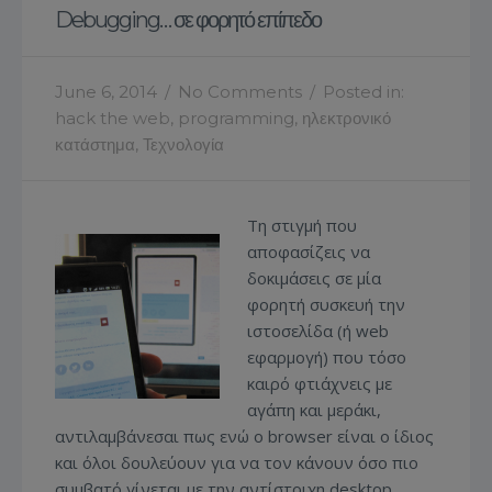
Debugging… σε φορητό επίπεδο
June 6, 2014
/
No Comments
/
Posted in:
hack the web
,
programming
,
ηλεκτρονικό
κατάστημα
,
Τεχνολογία
Τη στιγμή που
αποφασίζεις να
δοκιμάσεις σε μία
φορητή συσκευή την
ιστοσελίδα (ή web
εφαρμογή) που τόσο
καιρό φτιάχνεις με
αγάπη και μεράκι,
αντιλαμβάνεσαι πως ενώ ο browser είναι o ίδιος
και όλοι δουλεύουν για να τον κάνουν όσο πιο
συμβατό γίνεται με την αντίστοιχη desktop