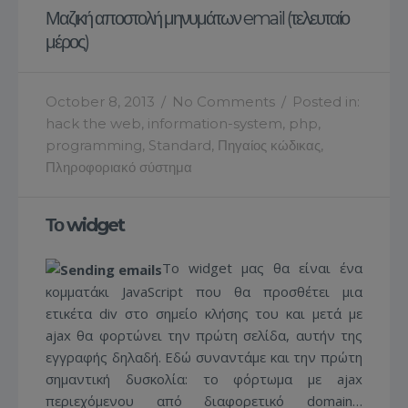
Μαζική αποστολή μηνυμάτων email (τελευταίο
μέρος)
October 8, 2013
/
No Comments
/
Posted in:
hack the web
,
information-system
,
php
,
programming
,
Standard
,
Πηγαίος κώδικας
,
Πληροφοριακό σύστημα
Το widget
Το widget μας θα είναι ένα
κομματάκι JavaScript που θα προσθέτει μια
ετικέτα div στο σημείο κλήσης του και μετά με
ajax θα φορτώνει την πρώτη σελίδα, αυτήν της
εγγραφής δηλαδή. Εδώ συναντάμε και την πρώτη
σημαντική δυσκολία: το φόρτωμα με ajax
περιεχόμενου από διαφορετικό domain…