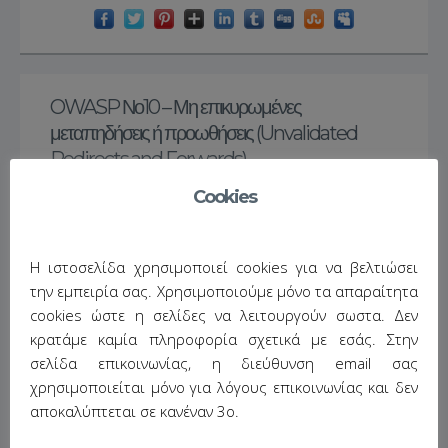
OWASP Νο10 – Μη επικυρωμένες
μεταπηδήσεις ή προωθήσεις (Unvalidated
Redirects and Forwards)
Cookies
June 10, 2013
/
No Comments
/
Posted in:
hack the web
,
php
,
programming
,
security
,
Η ιστοσελίδα χρησιμοποιεί cookies για να βελτιώσει
ασφάλεια
την εμπειρία σας. Χρησιμοποιούμε μόνο τα απαραίτητα
cookies ώστε η σελίδες να λειτουργούν σωστα. Δεν
κρατάμε καμία πληροφορία σχετικά με εσάς. Στην
σελίδα επικοινωνίας, η διεύθυνση email σας
χρησιμοποιείται μόνο για λόγους επικοινωνίας και δεν
αποκαλύπτεται σε κανέναν 3ο.