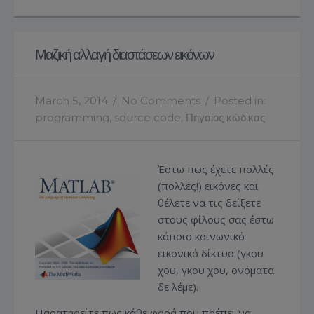
Μαζική αλλαγή διαστάσεων εικόνων
March 5, 2014
/
No Comments
/
Posted in:
programming
,
source code
,
Πηγαίος κώδικας
Έστω πως έχετε πολλές
(πολλές!) εικόνες και
θέλετε να τις δείξετε
στους φίλους σας έστω
κάποιο κοινωνικό
εικονικό δίκτυο (γκου
χου, γκου χου, ονόματα
δε λέμε).
Παρατηρείτε πως κάθε φορά που πρέπει να