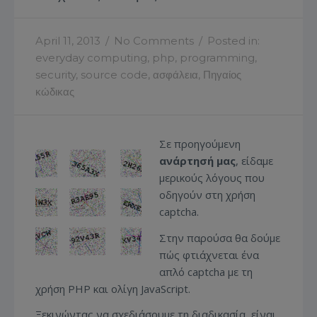
April 11, 2013
/
No Comments
/
Posted in:
everyday computing
,
php
,
programming
,
security
,
source code
,
ασφάλεια
,
Πηγαίος
κώδικας
Σε προηγούμενη
ανάρτησή μας
, είδαμε
μερικούς λόγους που
οδηγούν στη χρήση
captcha.
Στην παρούσα θα δούμε
πώς φτιάχνεται ένα
απλό captcha με τη
χρήση PHP και ολίγη JavaScript.
Ξεκινώντας να σχεδιάσουμε τη διαδικασία, είναι