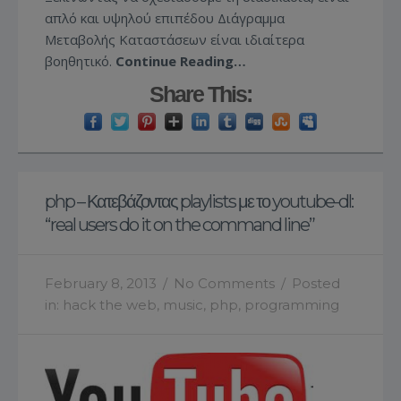
απλό και υψηλού επιπέδου Διάγραμμα
Μεταβολής Καταστάσεων είναι ιδιαίτερα
βοηθητικό.
Continue Reading…
Share This:
php – Κατεβάζοντας playlists με το youtube-dl:
“real users do it on the command line”
February 8, 2013
/
No Comments
/
Posted
in:
hack the web
,
music
,
php
,
programming