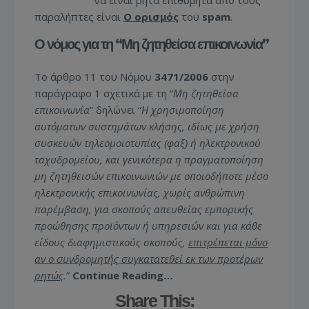
να είναι ρητά επιθυμητά από τους
παραλήπτες είναι
Ο ο
ρισμός
του
spam
.
Ο νόμος για τη “Μη ζητηθείσα επικοινωνία”
Το άρθρο 11 του Νόμου
3471/2006
στην
παράγραφο 1 σχετικά με τη “
Μη ζητηθείσα
επικοινωνία
”
δηλώνει
“
Η χρησιμοποίηση
αυτόματων συστημάτων κλήσης, ιδίως με χρήση
συσκευών τηλεομοιοτυπίας (φαξ) ή ηλεκτρονικού
ταχυδρομείου, και γενικότερα η πραγματοποίηση
μη ζητηθεισών επικοινωνιών με οποιοδήποτε μέσο
ηλεκτρονικής επικοινωνίας, χωρίς ανθρώπινη
παρέμβαση, για σκοπούς απευθείας εμπορικής
προώθησης προϊόντων ή υπηρεσιών και για κάθε
είδους διαφημιστικούς σκοπούς,
επιτρέπεται μόνο
αν ο συνδρομητής συγκατατεθεί εκ των προτέρων
ρητώς
.
”
Continue Reading…
Share This: