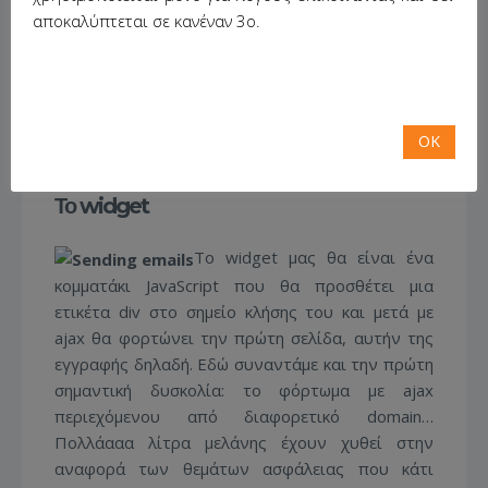
αποκαλύπτεται σε κανέναν 3ο.
October 8, 2013
/
No Comments
/
Posted in:
hack the web
,
information-system
,
php
,
programming
,
Standard
,
Πηγαίος κώδικας
,
Πληροφοριακό σύστημα
OK
Το widget
Το widget μας θα είναι ένα
κομματάκι JavaScript που θα προσθέτει μια
ετικέτα div στο σημείο κλήσης του και μετά με
ajax θα φορτώνει την πρώτη σελίδα, αυτήν της
εγγραφής δηλαδή. Εδώ συναντάμε και την πρώτη
σημαντική δυσκολία: το φόρτωμα με ajax
περιεχόμενου από διαφορετικό domain…
Πολλάααα λίτρα μελάνης έχουν χυθεί στην
αναφορά των θεμάτων ασφάλειας που κάτι