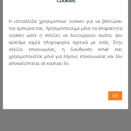
Cookies
και επίσης, κι εδώ είναι το καλύτερο, πώς να φτιάξετε ένα
δικό σας σε php!
Ως τότε, tah, tah.
Η ιστοσελίδα χρησιμοποιεί cookies για να βελτιώσει
την εμπειρία σας. Χρησιμοποιούμε μόνο τα απαραίτητα
Share This:
cookies ώστε η σελίδες να λειτουργούν σωστα. Δεν
κρατάμε καμία πληροφορία σχετικά με εσάς. Στην
σελίδα επικοινωνίας, η διεύθυνση email σας
Posted in:
everyday computing
,
security
,
ασφάλεια
/
χρησιμοποιείται μόνο για λόγους επικοινωνίας και δεν
Tagged:
captcha
,
form completion
,
web security
,
αποκαλύπτεται σε κανέναν 3ο.
διαδικτυακή ασφάλεια
,
συμπλήρωση φόρμας
OK