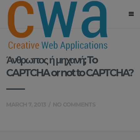
Άνθρωπος ή μηχανή; To
CAPTCHA or not to CAPTCHA?
MARCH 7, 2013
/
NO COMMENTS