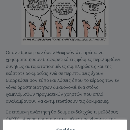
Οι αντίδραση των όσων θεωρούν ότι πρέπει να
χρησιμοποιήσουν διαφορετικά τις φόρμες περιλαμβάνει
συνήθως αυτοματοποιημένες συμπληρώσεις και της
εκάστοτε δοκιμασίας ενώ σε περιπτώσεις έχουν
διαρρεύσει σον τύπο και λύσεις όπου το κέρδος των εν
λόγω δραστηριοτήτων δικαιολογεί ένα στόλο
χαμηλόμισθων πραγματικών χρηστών που απλά
αναλαμβάνουν να αντιμετωπίσουν τις δοκιμασίες.
Σε επόμενη ανάρτηση θα δούμε ενδελεχώς τι μεθόδους
CAPTCHA χρησιμοποιούν στις μέρες μας γίγαντες της
πληροφορικής όπως η google, facebook, apple κ.α. αλλά