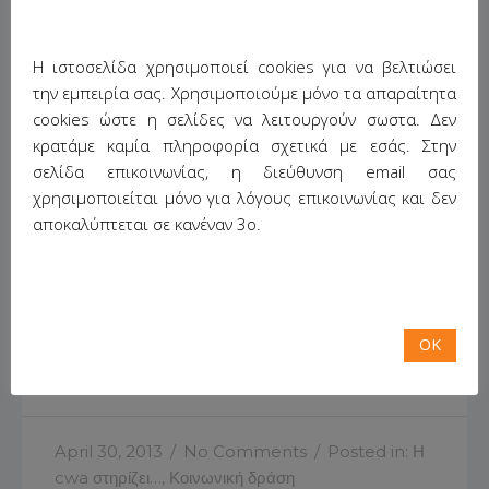
Ευθύνη
υποστηρίζει ότι «η Εταιρική Κοινωνική
Ευθύνη είναι η οικειοθελής δέσμευση των
Η ιστοσελίδα χρησιμοποιεί cookies για να βελτιώσει
επιχειρήσεων για ένταξη στις επιχειρηματικές
την εμπειρία σας. Χρησιμοποιούμε μόνο τα απαραίτητα
τους πρακτικές κοινωνικών και περιβαλλοντικών
cookies ώστε η σελίδες να λειτουργούν σωστα. Δεν
δράσεων, που είναι πέρα από όσα επιβάλλονται
κρατάμε καμία πληροφορία σχετικά με εσάς. Στην
από τη νομοθεσία και έχουν σχέση με όλους όσοι
σελίδα επικοινωνίας, η διεύθυνση email σας
άμεσα ή έμμεσα επηρεάζονται από τις
χρησιμοποιείται μόνο για λόγους επικοινωνίας και δεν
δραστηριότητές τους».
Continue Reading…
αποκαλύπτεται σε κανέναν 3ο.
Share This:
OK
Η CWA στηρίζει την Κερκυραϊκή Μασκαράτα
April 30, 2013
/
No Comments
/
Posted in:
Η
cwa στηρίζει…
,
Κοινωνική δράση