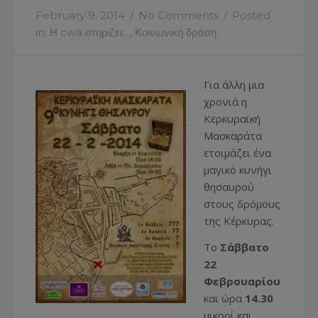
February 9, 2014
/
No Comments
/
Posted
in:
Η cwa στηρίζει…
,
Κοινωνική δράση
Για άλλη μια
χρονιά η
Κερκυραϊκή
Μασκαράτα
ετοιμάζει ένα
μαγικό κυνήγι
θησαυρού
στους δρόμους
της Κέρκυρας.
Το
Σάββατο
22
Φεβρουαρίου
και ώρα
14.30
μικροί και