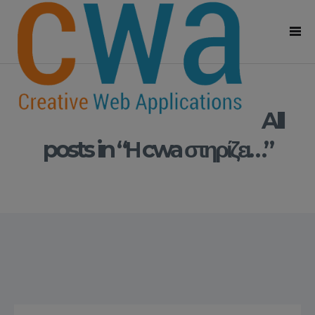
All
posts in “Η cwa στηρίζει…”