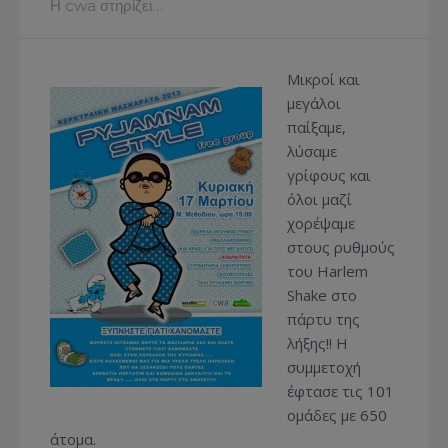
Η cwa στηρίζει…
Μικροί και
μεγάλοι
παίξαμε,
λύσαμε
γρίφους και
όλοι μαζί
χορέψαμε
στους ρυθμούς
του Harlem
Shake στο
πάρτυ της
λήξης!! Η
συμμετοχή
έφτασε τις 101
ομάδες με 650
άτομα.