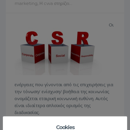
marketing
,
Η cwa στηρίζει…
Οι
ενέργειες που γίνονται από τις επιχειρήσεις για
την τόνωση/ ενίσχυση/ βοήθεια της κοινωνίας
ονομάζεται εταιρική κοινωνική ευθύνη. Αυτός
είναι ιδιαίτερα απλοϊκός ορισμός της
διαδικασίας.
Ένας πιο μεστός ορισμός σύμφωνα με το
Cookies
Ελληνικό Δίκτυο για την Εταιρική Κοινωνική