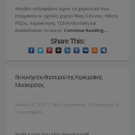
Μεγάλο ενδιαφέρον είχαν τα χορευτικά που
ετοίμασαν οι σχολές χορού Νίκη Γιάννου, Νάντυ
Ρίζου, Χοροκίνηση, Τζένη Θεοτόκη και
διασκέδασαν το κοινό.
Continue Reading…
Share This:
8ο κυνήγι του θησαυρού της Κερκυραϊκής
Μασκαράτας
March 8, 2013
/
No Comments
/
Posted in:
Η
cwa στηρίζει…
Ήρθε η ώρα που όλοι περιμέναμε!!!!