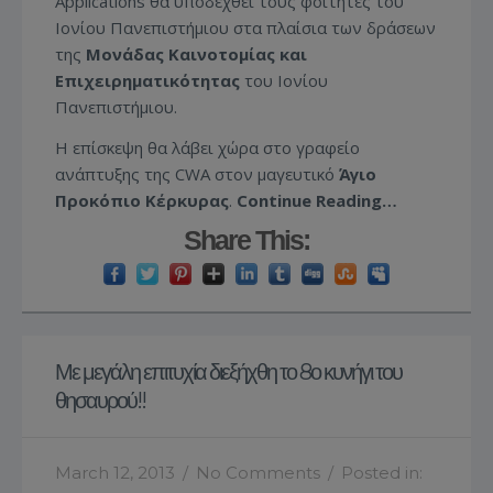
Applications θα υποδεχθεί τους φοιτητές του
Ιονίου Πανεπιστήμιου στα πλαίσια των δράσεων
της
Μονάδας Καινοτομίας και
Επιχειρηματικότητας
του Ιονίου
Πανεπιστήμιου.
Η επίσκεψη θα λάβει χώρα στο γραφείο
ανάπτυξης της CWA στον μαγευτικό
Άγιο
Προκόπιο Κέρκυρας
.
Continue Reading…
Share This:
Με μεγάλη επιτυχία διεξήχθη το 8ο κυνήγι του
θησαυρού!!
March 12, 2013
/
No Comments
/
Posted in: