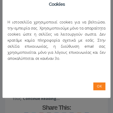
Cookies
Με μεγάλη χαρά σήμερα
Η ιστοσελίδα χρησιμοποιεί cookies για να βελτιώσει
υποδεχθήκαμε τους
την εμπειρία σας. Χρησιμοποιούμε μόνο τα απαραίτητα
φοιτητές/μελλοντικούς
cookies ώστε η σελίδες να λειτουργούν σωστα. Δεν
επιχειρηματίες του
κρατάμε καμία πληροφορία σχετικά με εσάς. Στην
Ιονίου Πανεπιστήμιου
σελίδα επικοινωνίας, η διεύθυνση email σας
στα πλαίσια των
χρησιμοποιείται μόνο για λόγους επικοινωνίας και δεν
δράσεων της
Μονάδας
αποκαλύπτεται σε κανέναν 3ο.
Καινοτομίας και
Επιχειρηματικότητας
του Ιονίου
Πανεπιστήμιου.
Η ενημέρωση περιλάμβανε την παρουσίαση της
εταιρίας και των δραστηριοτήτων της καθώς και
OK
συζήτηση σχετικά με τις
Ι.Κ.Ε
και την δημιουργία
τους.
Continue Reading…
Share This: