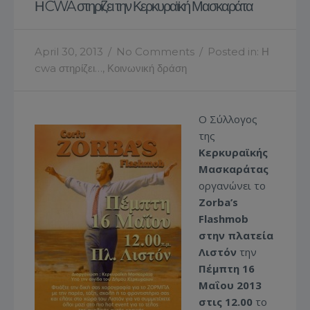
Η CWA στηρίζει την Κερκυραϊκή Μασκαράτα
April 30, 2013
/
No Comments
/
Posted in:
Η
cwa στηρίζει…
,
Κοινωνική δράση
Ο Σύλλογος
της
Κερκυραϊκής
Μασκαράτας
οργανώνει το
Zorba’
s
Flashmob
στην πλατεία
Λιστόν
την
Πέμπτη 16
Μαΐου 2013
στις 12.00
το