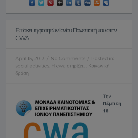
Επίσκεψη φοιτητών Ιονίου Πανεπιστήμιου στην
CWA
April 15, 2013
/
No Comments
/
Posted in:
social activities
,
Η cwa στηρίζει…
,
Κοινωνική
δράση
Την
Πέμπτη
18