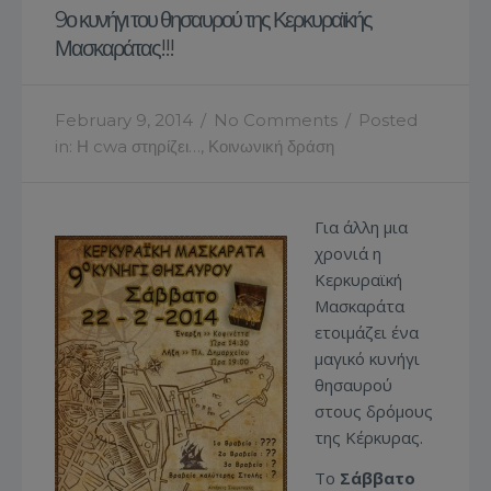
9ο κυνήγι του θησαυρού της Κερκυραϊκής
Μασκαράτας!!!
February 9, 2014
/
No Comments
/
Posted
in:
Η cwa στηρίζει…
,
Κοινωνική δράση
Για άλλη μια
χρονιά η
Κερκυραϊκή
Μασκαράτα
ετοιμάζει ένα
μαγικό κυνήγι
θησαυρού
στους δρόμους
της Κέρκυρας.
Το
Σάββατο