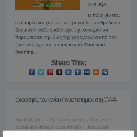
μεσημέρι.
Η πόλη γίνεται
μια παρέα και χορεύει το τραγούδι του θρυλικού
Ζορμπά! Η κάθε ομάδα έχει την ευκαιρία να
παρουσιάσει την δική της χορογραφία υπό τον
ζωντανό ήχο του μπουζουκιού.
Continue
Reading…
Share This:
Οι φοιτητές του Ιονίου Πανεπιστήμιου στη CWA
April 18, 2013
/
No Comments
/
Posted in:
social activities
,
Η cwa στηρίζει…
,
Κοινωνική
δράση