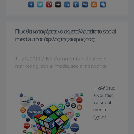
Πως θα καταφέρετε να εκμεταλλευτείτε τα social
media προς όφελος της εταιρίας σας;
July 5, 2013
/
No Comments
/
Posted in:
marketing
,
social media
,
social networks
Η αλήθεια
είναι πως
τα social
media
έχουν