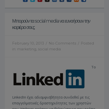
Μπορούν τα social media να ευνοήσουν την
καριέρα σου;;;
February 10, 2013
/
No Comments
/
Posted
in:
marketing
,
social media
Το
LinkedIn έχει αδιαμφισβήτητα συνδεθεί με τις
επαγγελματικές δραστηριότητες των χρηστών
του. Υπάρχει τρόπος να βελτιώσουμε τον τρόπο