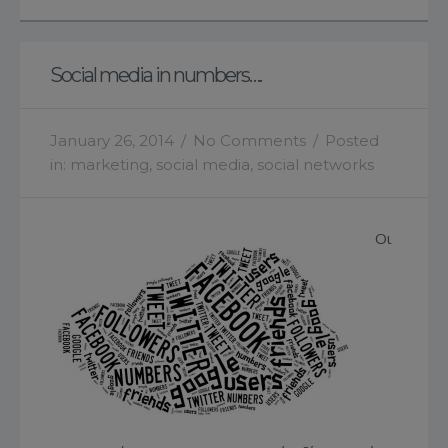
Social media in numbers….
January 26, 2014
/
No Comments
/
Posted
in:
marketing
,
social media
,
social networks
Οι