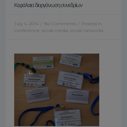
Κεφάλαιο: διοργάνωση συνεδρίων
July 4, 2014
/
No Comments
/
Posted in:
conference
,
social media
,
social networks