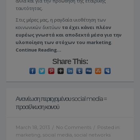
αλλά και για την προώθηση της εταιρικής
ταυτότητας.
Στις μέρες μας, η ραγδαία υιοθέτηση των
κοινωνικών δικτύων
τα έχει κάνει πλέον
ευρέως γνωστά και αποδεκτά μέσα για την
υλοποίηση των στόχων του marketing
.
Continue Reading…
Share This:
Ανανέωση περιεχομένου social media =
προσέλκυση κοινού
March 18, 2013
/
No Comments
/
Posted in:
marketing
,
social media
,
social networks