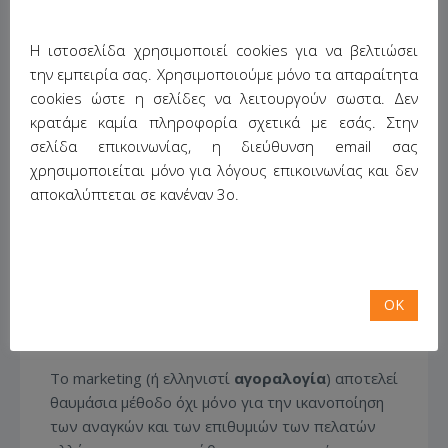
Μερικά dos & don’ts στο marketing μέσω
Η ιστοσελίδα χρησιμοποιεί cookies για να βελτιώσει
κοινωνικών δικτύων
την εμπειρία σας. Χρησιμοποιούμε μόνο τα απαραίτητα
cookies ώστε η σελίδες να λειτουργούν σωστα. Δεν
κρατάμε καμία πληροφορία σχετικά με εσάς. Στην
April 5, 2013
/
No Comments
/
Posted in:
σελίδα επικοινωνίας, η διεύθυνση email σας
content
,
marketing
,
social media
,
social
χρησιμοποιείται μόνο για λόγους επικοινωνίας και δεν
networks
αποκαλύπτεται σε κανέναν 3ο.
OK
Το marketing (ή ελληνιστί
αγοραλογία
) αποτελεί
θαυμάσια μέθοδο όχι μόνο για την ικανοποίηση
των αναγκών και των επιθυμιών των πελατών