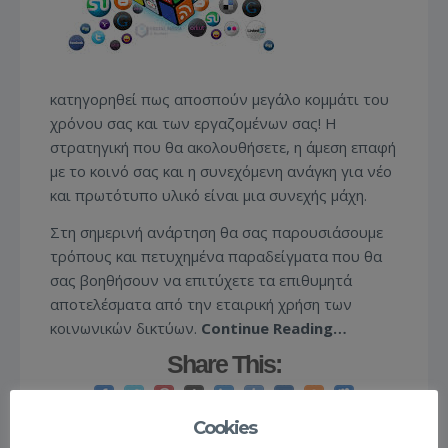
κατηγορηθεί πως αποσπούν μεγάλο κομμάτι του
χρόνου σας και των εργαζομένων σας! Η
στρατηγική που θα ακολουθήσετε, η άμεση επαφή
με το κοινό σας και η συνεχόμενη ανάγκη για νέο
και πρωτότυπο υλικό είναι μια συνεχής μάχη.
Στη σημερινή ανάρτηση θα σας παρουσιάσουμε
τρόπους και πετυχημένα παραδείγματα που θα
σας βοηθήσουν να επιτύχετε τα επιθυμητά
αποτελέσματα από την εταιρική χρήση των
κοινωνικών δικτύων.
Continue Reading…
Share This:
Cookies