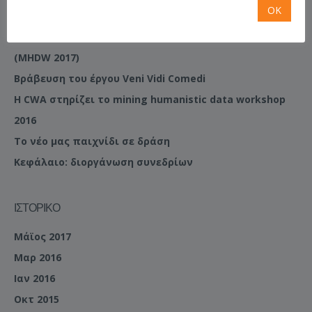
ΠΡΌΣΦΑΤΑ ΆΡΘΡΑ
OK
Η CWA στηρίζει το mining humanistic data workshop
(MHDW 2017)
Βράβευση του έργου Veni Vidi Comedi
Η CWA στηρίζει το mining humanistic data workshop
2016
Το νέο μας παιχνίδι σε δράση
Κεφάλαιο: διοργάνωση συνεδρίων
ΙΣΤΟΡΙΚΌ
Μάϊος 2017
Μαρ 2016
Ιαν 2016
Οκτ 2015