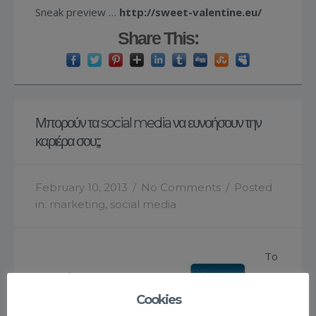
Sneak preview …
http://sweet-valentine.eu/
Share This:
Μπορούν τα social media να ευνοήσουν την
καριέρα σου;;;
February 10, 2013
/
No Comments
/
Posted
in:
marketing
,
social media
Το
Cookies