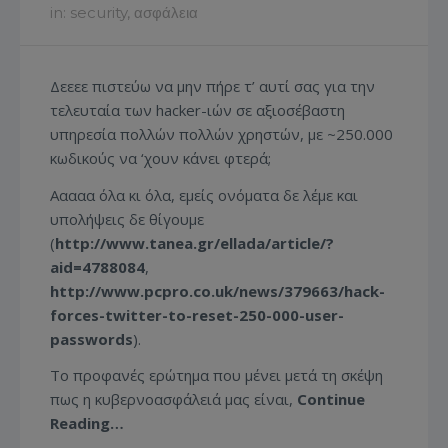
in:
security
,
ασφάλεια
Δεεεε πιστεύω να μην πήρε τ’ αυτί σας για την
τελευταία των hacker-ιών σε αξιοσέβαστη
υπηρεσία πολλών πολλών χρηστών, με ~250.000
κωδικούς να ‘χουν κάνει φτερά;
Ααααα όλα κι όλα, εμείς ονόματα δε λέμε και
υπολήψεις δε θίγουμε
(
http://www.tanea.gr/ellada/article/?
aid=4788084
,
http://www.pcpro.co.uk/news/379663/hack-
forces-twitter-to-reset-250-000-user-
passwords
).
Το προφανές ερώτημα που μένει μετά τη σκέψη
πως η κυβερνοασφάλειά μας είναι,
Continue
Reading…