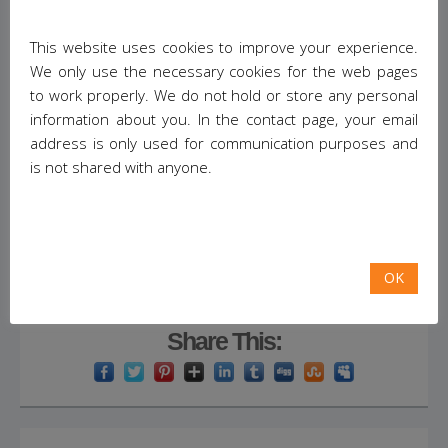
LinkedIn έχει αδιαμφισβήτητα συνδεθεί με τις
This website uses cookies to improve your experience.
επαγγελματικές δραστηριότητες των χρηστών
We only use the necessary cookies for the web pages
του. Υπάρχει τρόπος να βελτιώσουμε τον τρόπο
to work properly. We do not hold or store any personal
προβολής των ικανοτήτων μας μέσω του προφίλ
information about you. In the contact page, your email
μας σε αυτήν την σελίδα;
address is only used for communication purposes and
is not shared with anyone.
Ο
Tony Seifart
στο άρθρο του “5 simple things
you can do on LinkedIn to boost your career”
υποστηρίζει πως με 5 απλά βήματα στο LinkedIn
μπορεί να έχει τα επιθυμητά αποτελέσματα.
OK
Σύμφωνα με τον αρθρογράφο τα βήματα είναι τα
παρακάτω:
Continue Reading…
Share This: