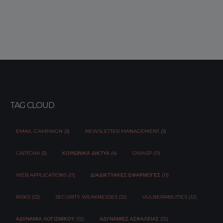
TAG CLOUD
EMAIL-CAMPAIGN (3)
NEWSLETTER MANAGEMENT (3)
CAPTCHA (3)
ΚΟΙΝΩΝΙΚΆ ΔΊΚΤΥΑ (4)
OWASP (11)
WEB APPLICATIONS (11)
ΔΙΑΔΙΚΤΥΑΚΈΣ ΕΦΑΡΜΟΓΈΣ (11)
RISKS (12)
SECURITY WEAKNESSES (12)
VULNERABILITIES (12)
ΑΔΥΝΑΜΊΑ ΛΟΓΙΣΜΙΚΟΎ (12)
ΑΔΥΝΑΜΊΕΣ ΑΣΦΆΛΕΙΑΣ (12)