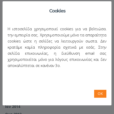
Το νέο μας παιχνίδι σε δράση
Cookies
Κεφάλαιο: διοργάνωση συνεδρίων
ΙΣΤΟΡΙΚΌ
Η ιστοσελίδα χρησιμοποιεί cookies για να βελτιώσει
την εμπειρία σας. Χρησιμοποιούμε μόνο τα απαραίτητα
Μάϊος 2017
cookies ώστε η σελίδες να λειτουργούν σωστα. Δεν
Μαρ 2016
κρατάμε καμία πληροφορία σχετικά με εσάς. Στην
σελίδα επικοινωνίας, η διεύθυνση email σας
Ιαν 2016
χρησιμοποιείται μόνο για λόγους επικοινωνίας και δεν
Οκτ 2015
αποκαλύπτεται σε κανέναν 3ο.
Ιούλιος 2014
Ιούνιος 2014
Απρίλιος 2014
Μαρ 2014
OK
Φεβ 2014
Ιαν 2014